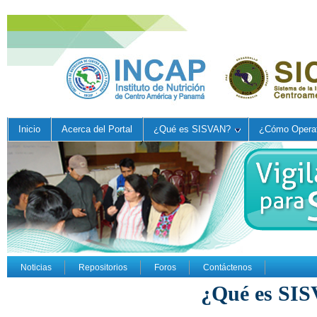
Inicio
Acerca del Portal
¿Qué es SISVAN?
¿Cómo Operat
Noticias
Repositorios
Foros
Contáctenos
¿Qué es SI