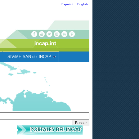
Español
English
SIViME-SAN del INCAP