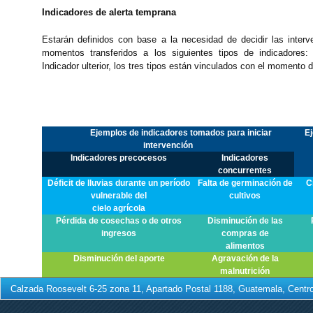
Indicadores de alerta temprana
Estarán definidos con base a la necesidad de decidir las interv
momentos transferidos a los siguientes tipos de indicadores: 
Indicador ulterior, los tres tipos están vinculados con el momento d
Ejemplos de indicadores tomados para iniciar
Ej
intervención
Indicadores precocesos
Indicadores
concurrentes
Déficit de lluvias durante un período
Falta de germinación de
C
vulnerable del
cultivos
cielo agrícola
Pérdida de cosechas o de otros
Disminución de las
ingresos
compras de
alimentos
Disminución del aporte
Agravación de la
malnutrición
Calzada Roosevelt 6-25 zona 11, Apartado Postal 1188, Guatemala, Centro