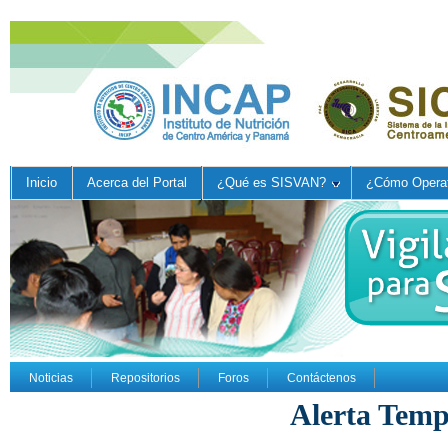
Inicio
Acerca del Portal
¿Qué es SISVAN?
¿Cómo Operat
Noticias
Repositorios
Foros
Contáctenos
Alerta Tem