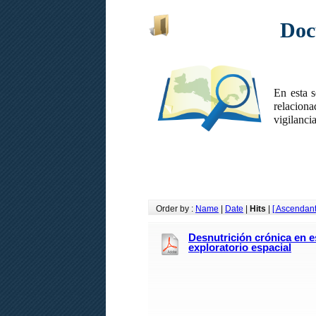
Doc
En esta s
relacion
vigilancia
Order by :
Name
|
Date
|
Hits
|
[ Ascendant
Desnutrición crónica en e
exploratorio espacial