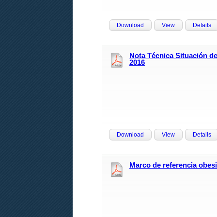
Download
View
Details
Nota Técnica Situación d
2016
Download
View
Details
Marco de referencia obes