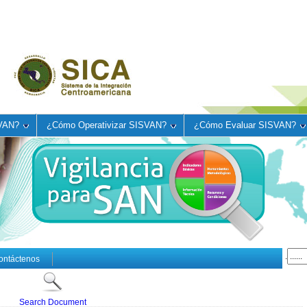
VAN?
¿Cómo Operativizar SISVAN?
¿Cómo Evaluar SISVAN?
.
ontáctenos
Search Document