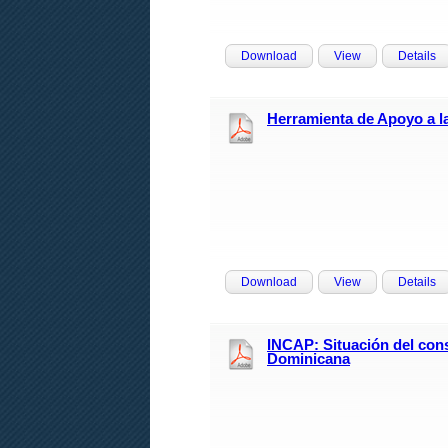
Download
View
Details
Herramienta de Apoyo a la
Download
View
Details
INCAP: Situación del con
Dominicana