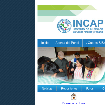
Inicio
Acerca del Portal
¿Qué es SIS
Noticias
Repositorios
Foros
C
Downloads Home