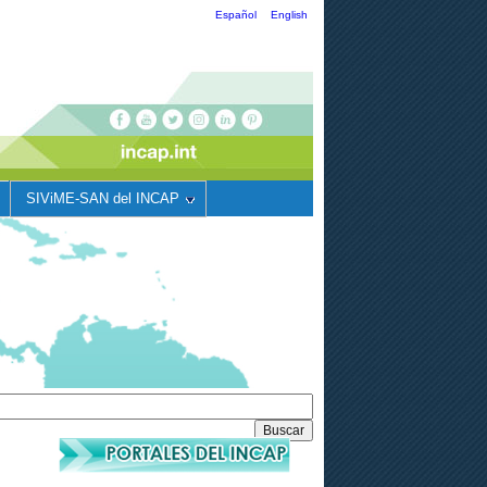
Español
English
SIViME-SAN del INCAP